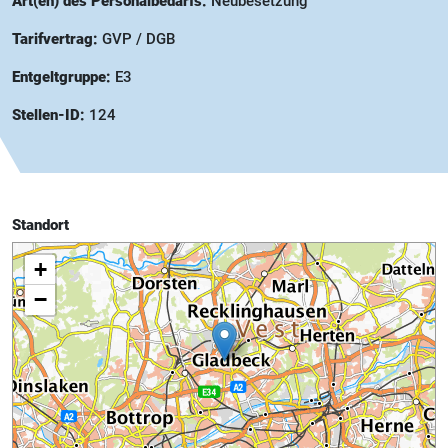
Art(en) des Personalbedarfs:
Neubesetzung
Tarifvertrag:
GVP / DGB
Entgeltgruppe:
E3
Stellen-ID:
124
Standort
+
−